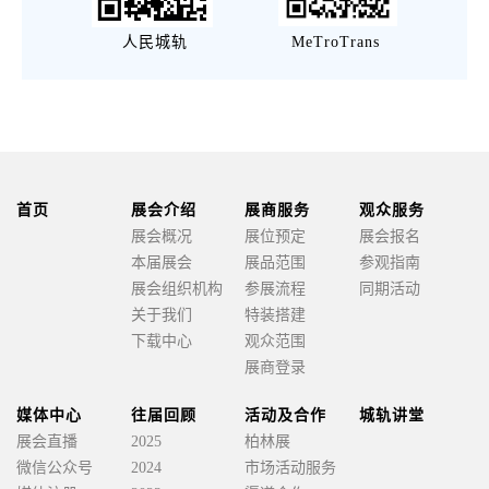
人民城轨 MeTroTrans
首页
展会介绍
展商服务
观众服务
展会概况
展位预定
展会报名
本届展会
展品范围
参观指南
展会组织机构
参展流程
同期活动
关于我们
特装搭建
下载中心
观众范围
展商登录
媒体中心
往届回顾
活动及合作
城轨讲堂
展会直播
2025
柏林展
微信公众号
2024
市场活动服务